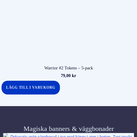
Warrior #2 Tokens – 5-pack
79,00
kr
LÄGG TILL I VARUKORG
Magiska banners & väggbonader