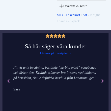
Leverans & retur
MTG-Tokenkort
/
Vit
/ Knight
Tokens – 5-pack
Så här säger våra kunder
Läs mer på Trustpilot →
Fin & unik inredning, beställde ”kurbits svärd” väggbonad
De
och älskar den. Kvalitén stämmer bra överens med bilderna
ha
på hemsidan, skulle definitivt beställa från Lunarium igen!
my
jo
Sara
E