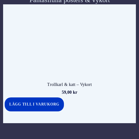
Trollkarl & katt – Vykort
59,00
kr
LÄGG TILL I VARUKORG