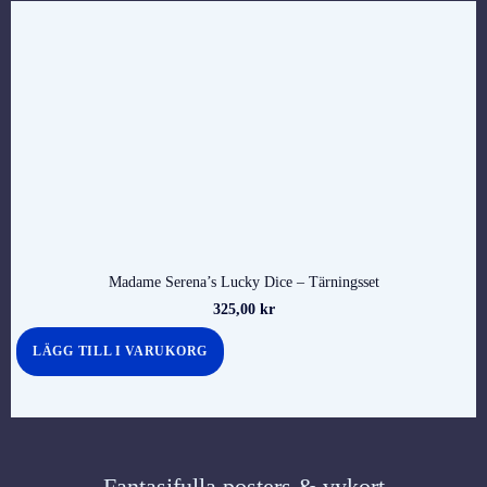
Madame Serena’s Lucky Dice – Tärningsset
325,00
kr
LÄGG TILL I VARUKORG
Fantasifulla posters & vykort