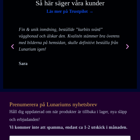
Så här säger våra kunder
Läs mer på Trustpilot →
Fin & unik inredning, beställde ”kurbits svärd”
Det
väggbonad och älskar den. Kvalitén stämmer bra överens
han
med bilderna på hemsidan, skulle definitivt beställa från
myc
Lunarium igen!
job
Sara
Em
Prenumerera på Lunariums nyhetsbrev
Håll dig uppdaterad om när produkter är tillbaka i lager, nya släpp
och erbjudanden!
Vi kommer inte att spamma, endast ca 1-2 utskick i månaden.