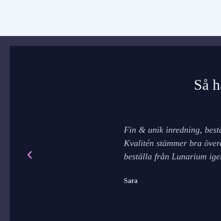
Så h
Fin & unik inredning, best
Kvalitén stämmer bra övere
beställa från Lunarium ige
Sara