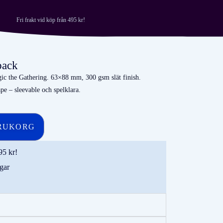
Fri frakt vid köp från 495 kr!
pack
ic the Gathering. 63×88 mm, 300 gsm slät finish.
pe – sleevable och spelklara.
RUKORG
95 kr!
gar