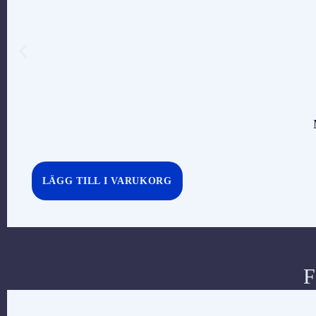
LÄGG TILL I VARUKORG
F