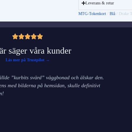
Leverans & retur
MTG-Tokenkort
/
Blå
/ Drake T
är säger våra kunder
Läs mer på Trustpilot →
ällde ”kurbits svärd” väggbonad och älskar den.
Det
ns med bilderna på hemsidan, skulle definitivt
gjo
n!
som
Emm