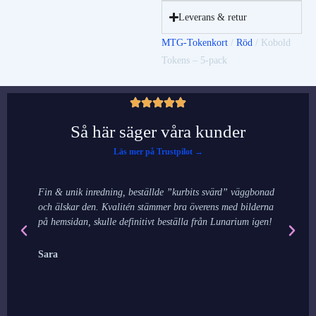
Leverans & retur
MTG-Tokenkort
/
Röd
/ Kobold
Tokens – 5-pack
Så här säger våra kunder
Läs mer på Trustpilot →
Fin & unik inredning, beställde ”kurbits svärd” väggbonad
De
och älskar den. Kvalitén stämmer bra överens med bilderna
ha
på hemsidan, skulle definitivt beställa från Lunarium igen!
my
jo
Sara
E