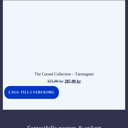
The Cursed Collection – Tärningsset
325,00
kr
285,00
kr
LÄGG TILL I VARUKORG
Fantasifulla posters & vykort