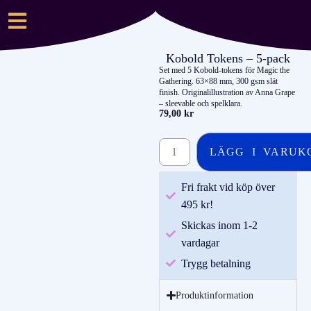
Kobold Tokens – 5-pack
Set med 5 Kobold-tokens för Magic the
Gathering. 63×88 mm, 300 gsm slät
finish. Originalillustration av Anna Grape
– sleevable och spelklara.
79,00
kr
LÄGG I VARUK
Fri frakt vid köp över
495 kr!
Skickas inom 1-2
vardagar
Trygg betalning
Produktinformation